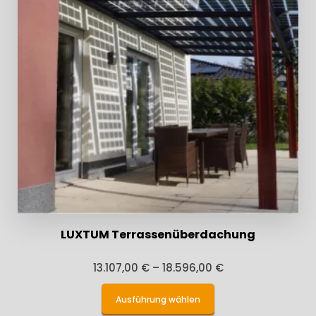
LUXTUM Terrassenüberdachung
13.107,00
€
–
18.596,00
€
Dieses
Ausführung wählen
Produkt